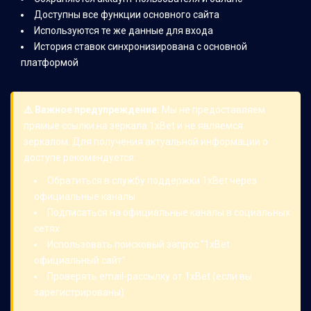
Доступны все функции основного сайта
Используются те же данные для входа
История ставок синхронизирована с основной
платформой
⚠️ Важное предупреждение:
Мы не предоставляем
прямые ссылки на зеркала 1xBet и не являемся
зеркалом. Для получения актуальной информации о
доступе рекомендуется:
Обратиться в службу поддержки 1xBet через
официальные каналы
Подписаться на официальные каналы в социальных
сетях
Использовать поисковый запрос "1xBet
официальный сайт"
Проверять email-рассылку от 1xBet (если вы
зарегистрированы)