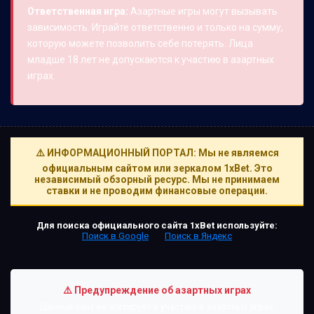
Ответственная игра:
Азартные игры могут вызывать
зависимость. Играйте ответственно и только на сумму,
которую можете позволить себе потерять. Лица
младше 18 лет не допускаются к участию в азартных
играх.
⚠️ ИНФОРМАЦИОННЫЙ ПОРТАЛ: Мы не являемся
официальным сайтом или зеркалом 1xBet. Это
независимый обзорный ресурс. Мы не принимаем
ставки и не проводим финансовые операции.
Для поиска официального сайта 1xBet используйте:
Поиск в Google
Поиск в Яндекс
⚠️ Предупреждение об азартных играх
Данный сайт не агитирует к участию в азартных играх.