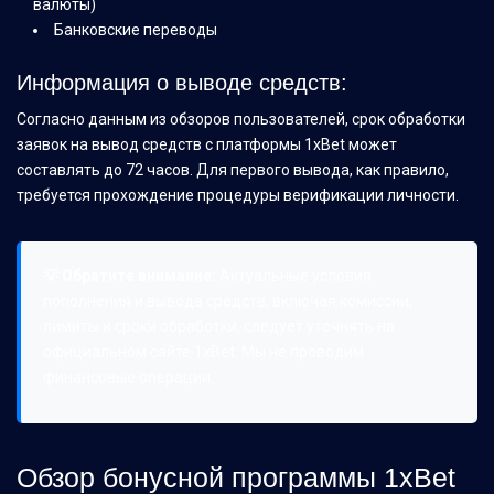
валюты)
Банковские переводы
Информация о выводе средств:
Согласно данным из обзоров пользователей, срок обработки
заявок на вывод средств с платформы 1xBet может
составлять до 72 часов. Для первого вывода, как правило,
требуется прохождение процедуры верификации личности.
💡 Обратите внимание:
Актуальные условия
пополнения и вывода средств, включая комиссии,
лимиты и сроки обработки, следует уточнять на
официальном сайте 1xBet. Мы не проводим
финансовые операции.
Обзор бонусной программы 1xBet