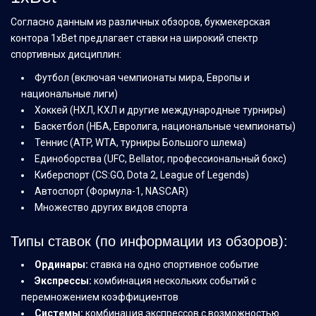
Согласно данным из различных обзоров, букмекерская
контора 1xBet предлагает ставки на широкий спектр
спортивных дисциплин:
Футбол (включая чемпионаты мира, Европы и
национальные лиги)
Хоккей (НХЛ, КХЛ и другие международные турниры)
Баскетбол (НБА, Евролига, национальные чемпионаты)
Теннис (ATP, WTA, турниры Большого шлема)
Единоборства (UFC, Bellator, профессиональный бокс)
Киберспорт (CS:GO, Dota 2, League of Legends)
Автоспорт (Формула-1, NASCAR)
Множество других видов спорта
Типы ставок (по информации из обзоров):
Ординары:
ставка на одно спортивное событие
Экспрессы:
комбинация нескольких событий с
перемножением коэффициентов
Системы:
комбинация экспрессов с возможностью