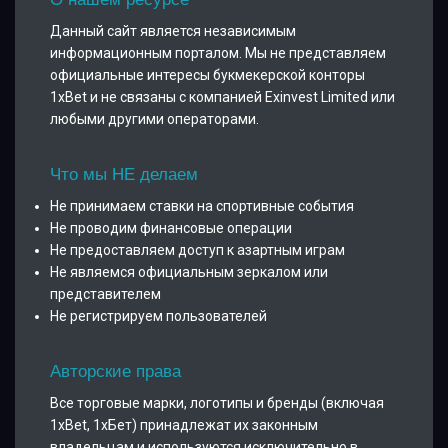
Данный сайт является независимым
информационным порталом. Мы не представляем
официальные интересы букмекерской конторы
1xBet и не связаны с компанией Exinvest Limited или
любыми другими операторами.
Что мы НЕ делаем
Не принимаем ставки на спортивные события
Не проводим финансовые операции
Не предоставляем доступ к азартным играм
Не являемся официальным зеркалом или
представителем
Не регистрируем пользователей
Авторские права
Все торговые марки, логотипы и бренды (включая
1xBet, 1хБет) принадлежат их законным
владельцам и используются исключительно в