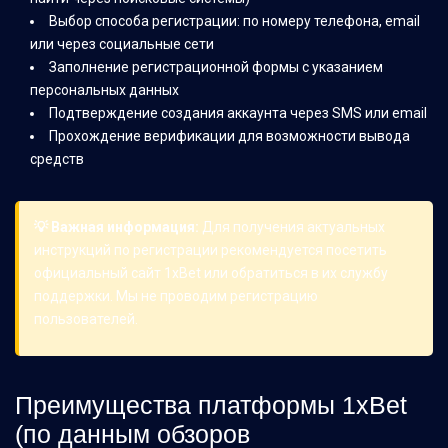
Выбор способа регистрации: по номеру телефона, email
или через социальные сети
Заполнение регистрационной формы с указанием
персональных данных
Подтверждение создания аккаунта через SMS или email
Прохождение верификации для возможности вывода
средств
💡 Важная информация:
Для получения актуальных
инструкций по регистрации рекомендуется посетить
официальный сайт 1xBet или обратиться в их службу
поддержки. Мы не проводим регистрацию
пользователей.
Преимущества платформы 1xBet
(по данным обзоров