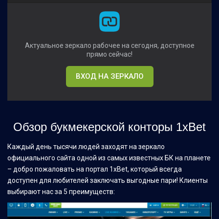
Актуальное зеркало рабочее на сегодня, доступное
прямо сейчас!
ВХОД НА ЗЕРКАЛО
Обзор букмекерской конторы 1xBet
Каждый день тысячи людей заходят на зеркало
официального сайта одной из самых известных БК на планете
– добро пожаловать на портал 1xBet, который всегда
доступен для любителей заключать выгодные пари! Клиенты
выбирают нас за 5 преимуществ: